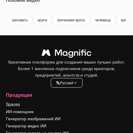
Premium
Premium
Premium
Premium
рисовать
крупа
гречневая крупа
чечевица
кукуру
Креативная платформа для создания ваших лучших работ.
Более 1 миллиона подписчиков среди креаторов,
предприятий, агентств и студий.
Pусский
Продукция
Spaces
ИИ-помощник
Генератор изображений ИИ
Генератор видео ИИ
Генератор голоса на основе ИИ