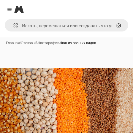
Magnific
Close menu
Поиск 
Главная
/
Стоковый
/
Фотографии
/
Фон из разных видов …