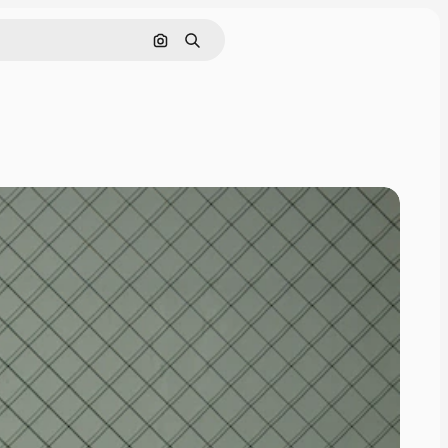
Поиск по изображению
Поиск