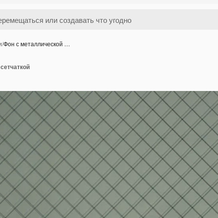
и
/
Фон с металлической …
 сетчаткой