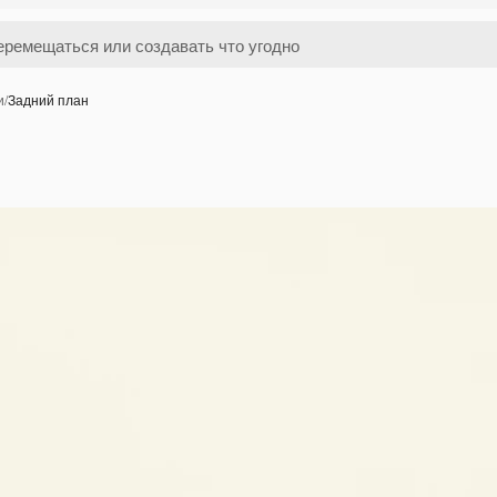
и
/
Задний план