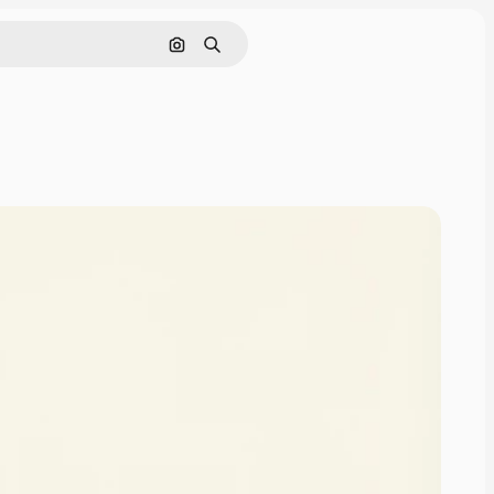
Поиск по изображению
Поиск