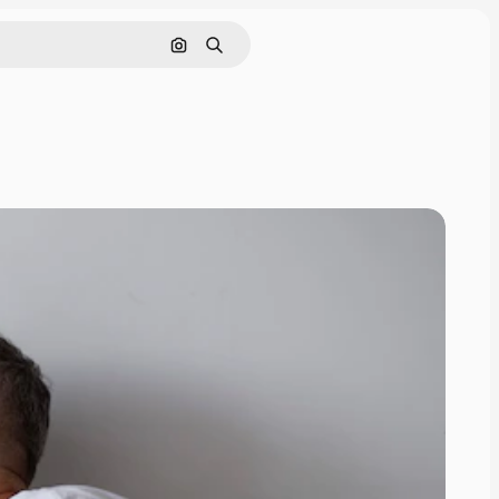
Поиск по изображению
Поиск