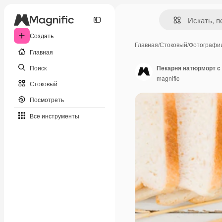
Создать
Главная
/
Стоковый
/
Фотографи
Главная
Поиск
Пекарня натюрморт с
magnific
Стоковый
Посмотреть
Все инструменты