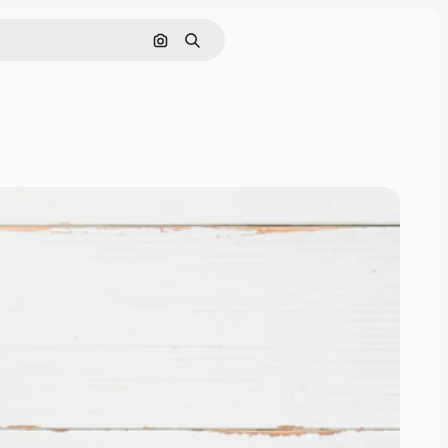
Поиск по изображению
Поиск