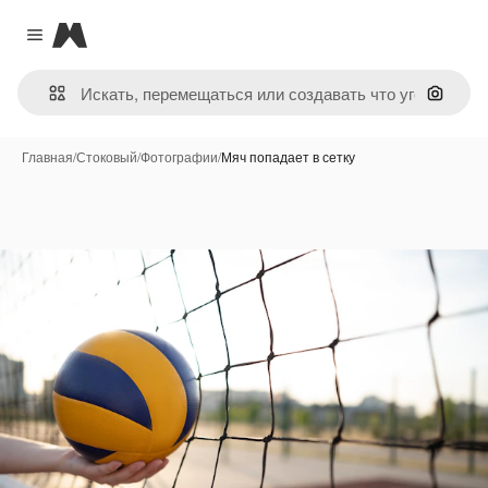
Magnific
Close menu
Поиск 
Главная
/
Стоковый
/
Фотографии
/
Мяч попадает в сетку