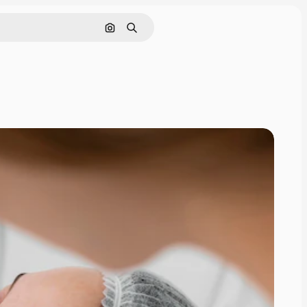
Поиск по изображению
Поиск