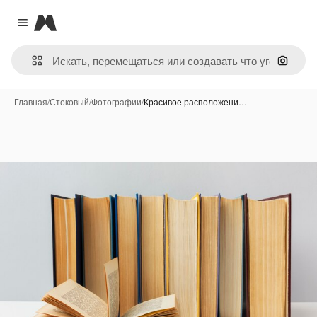
Magnific
Close menu
Поиск 
Главная
/
Стоковый
/
Фотографии
/
Красивое расположени…