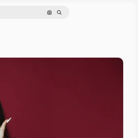
Поиск по изображению
Поиск