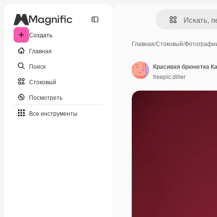
Создать
Главная
/
Стоковый
/
Фотографи
Главная
Поиск
freepic.diller
Стоковый
Посмотреть
Все инструменты