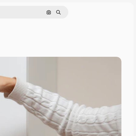
Поиск по изображению
Поиск