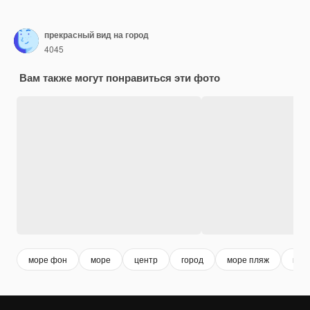
прекрасный вид на город
4045
Вам также могут понравиться эти фото
море фон
море
центр
город
море пляж
кор