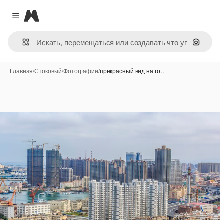
Magnific
Close menu
Поиск 
Главная
/
Стоковый
/
Фотографии
/
прекрасный вид на го…