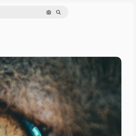
Поиск по изображению
Поиск