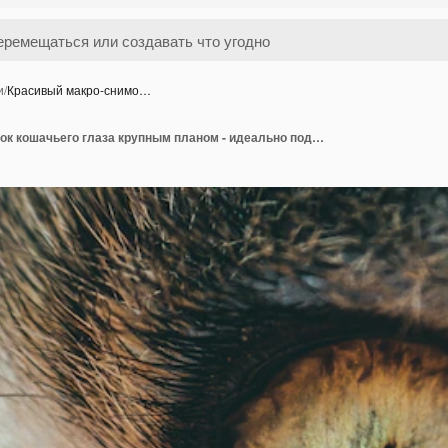
и
/
Красивый макро-снимо…
Красивый макро-снимок кошачьего глаза крупным планом - идеально подходит для фона