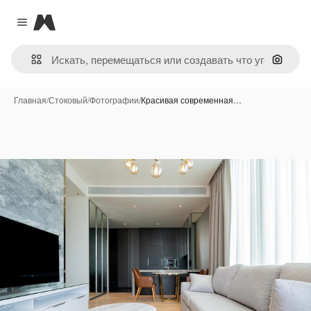
Magnific
Close menu
Поиск 
Главная
/
Стоковый
/
Фотографии
/
Красивая современная…