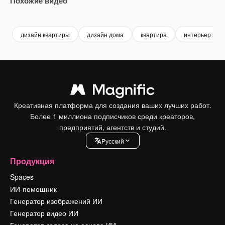
Похожие видео
Premium
Premium
Premium
Premium
дизайн квартиры
дизайн дома
квартира
интерьер ква
Креативная платформа для создания ваших лучших работ.
Более 1 миллиона подписчиков среди креаторов,
предприятий, агентств и студий.
Pусский
Продукция
Spaces
ИИ-помощник
Генератор изображений ИИ
Генератор видео ИИ