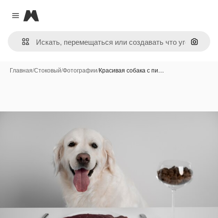
Magnific
Close menu
Поиск 
Главная
/
Стоковый
/
Фотографии
/
Красивая собака с пи…