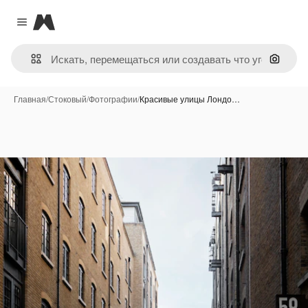
Magnific
Close menu
Поиск 
Главная
/
Стоковый
/
Фотографии
/
Красивые улицы Лондо…