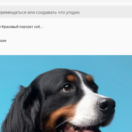
и
/
Красивый портрет соб…
баки