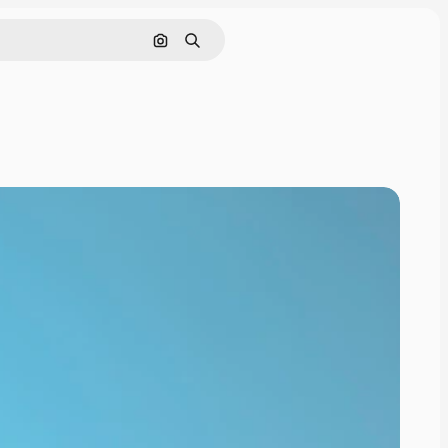
Поиск по изображению
Поиск