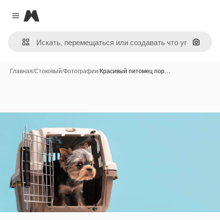
Magnific
Close menu
Поиск 
Главная
/
Стоковый
/
Фотографии
/
Красивый питомец пор…