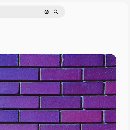
Поиск по изображению
Поиск