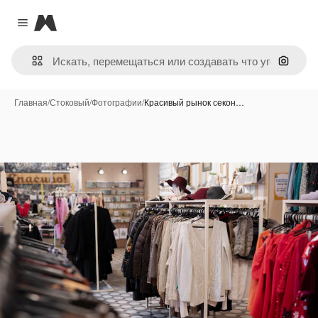
Magnific
Close menu
Поиск 
Главная
/
Стоковый
/
Фотографии
/
Красивый рынок секон…