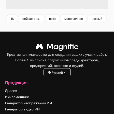
4k
пейзаж река
река
море солнце
острый
г
Креативная платформа для создания ваших лучших работ.
Более 1 миллиона подписчиков среди креаторов,
предприятий, агентств и студий.
Pусский
Продукция
Spaces
ИИ-помощник
Генератор изображений ИИ
Генератор видео ИИ