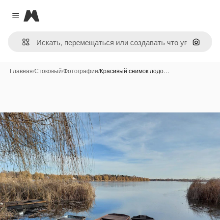
Magnific
Close menu
Поиск 
Главная
/
Стоковый
/
Фотографии
/
Красивый снимок лодо…