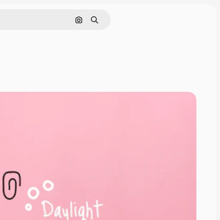
Поиск по изображению
Поиск