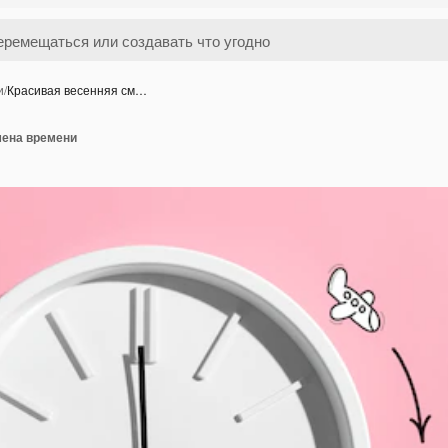
и
/
Красивая весенняя см…
мена времени