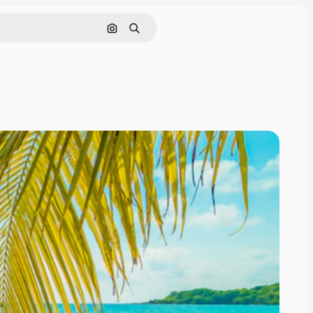
Поиск по изображению
Поиск