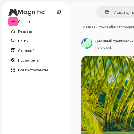
Создать
Главная
/
Стоковый
/
Фотографи
Главная
Поиск
Красивый тропически
lifeforstock
Стоковый
Посмотреть
Все инструменты