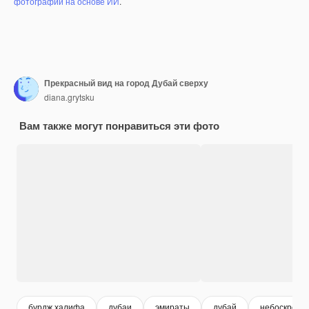
фотографий на основе ИИ
.
Прекрасный вид на город Дубай сверху
diana.grytsku
Вам также могут понравиться эти фото
бурдж халифа
дубаи
эмираты
дубай
небоскреб