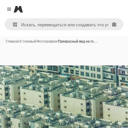
Magnific
Close menu
Поиск 
Главная
/
Стоковый
/
Фотографии
/
Прекрасный вид на го…