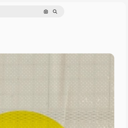
Поиск по изображению
Поиск