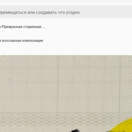
и
/
Прекрасная старинная…
я коллажная композиция