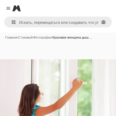
Magnific
Close menu
Поиск 
Главная
/
Стоковый
/
Фотографии
/
Красивая женщина дыш…