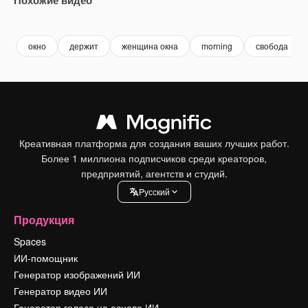
Premium
Premium
Premium
Premium
окно
держит
женщина окна
morning
свобода
Креативная платформа для создания ваших лучших работ.
Более 1 миллиона подписчиков среди креаторов,
предприятий, агентств и студий.
Pусский
Продукция
Spaces
ИИ-помощник
Генератор изображений ИИ
Генератор видео ИИ
Генератор голоса на основе ИИ