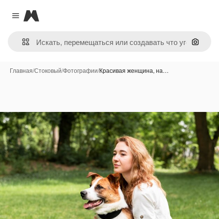
Magnific
Close menu
Поиск 
Главная
/
Стоковый
/
Фотографии
/
Красивая женщина, на…