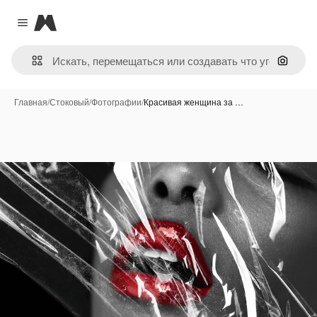
Magnific
Close menu
Поиск 
Главная
/
Стоковый
/
Фотографии
/
Красивая женщина за …