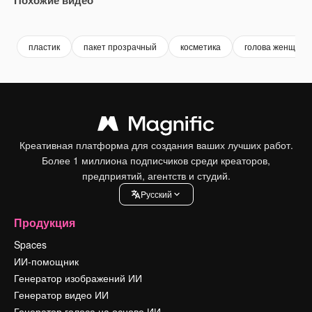
Premium
Premium
Сгенерировано с помощью ИИ
Premium
Premium
Сгенериров
пластик
пакет прозрачный
косметика
голова женщины
Креативная платформа для создания ваших лучших работ.
Более 1 миллиона подписчиков среди креаторов,
предприятий, агентств и студий.
Pусский
Продукция
Spaces
ИИ-помощник
Генератор изображений ИИ
Генератор видео ИИ
Генератор голоса на основе ИИ