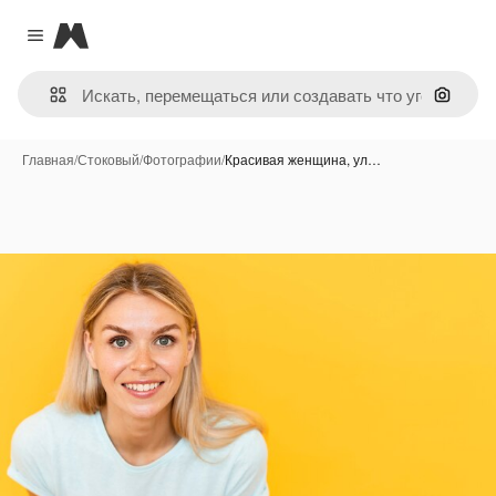
Magnific
Close menu
Поиск 
Главная
/
Стоковый
/
Фотографии
/
Красивая женщина, ул…