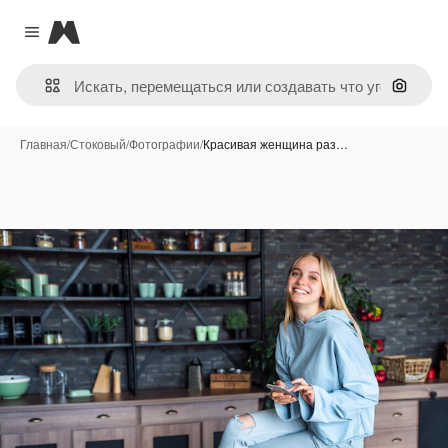
Magnific
Close menu
Поиск 
Главная
/
Стоковый
/
Фотографии
/
Красивая женщина раз…