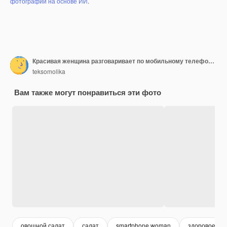
фотографий на основе ИИ
.
Красивая женщина разговаривает по мобильному телефону на кухне у себя дома
teksomolika
Вам также могут понравиться эти фото
овощной салат
салат
smartphone woman
здоровое пи