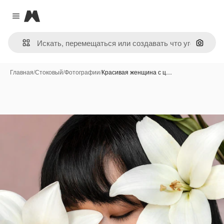
Magnific
Close menu
Поиск 
Главная
/
Стоковый
/
Фотографии
/
Красивая женщина с ц…