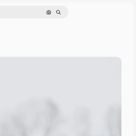
Поиск по изображению
Поиск