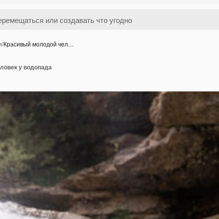
и
/
Красивый молодой чел…
ловек у водопада