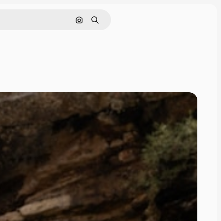
Поиск по изображению
Поиск