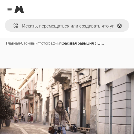
Magnific
Close menu
Поиск 
Главная
/
Стоковый
/
Фотографии
/
Красивая барышня с ш…