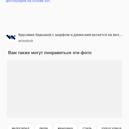
фотографий на основе ИИ
.
Красивая барышня с шарфом и джинсами катается на велосипеде по уютной улице
wirestock
Вам также могут понравиться эти фото
велосипед
люди
женщина
стиль
город улица