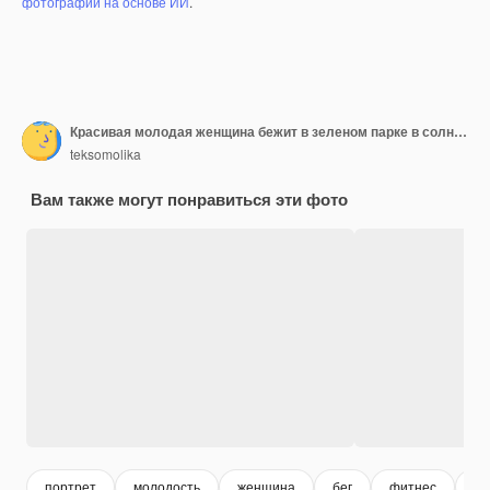
фотографий на основе ИИ
.
Красивая молодая женщина бежит в зеленом парке в солнечный летний день
teksomolika
Вам также могут понравиться эти фото
портрет
молодость
женщина
бег
фитнес
вз