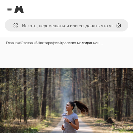
Magnific
Close menu
Поиск 
Главная
/
Стоковый
/
Фотографии
/
Красивая молодая жен…