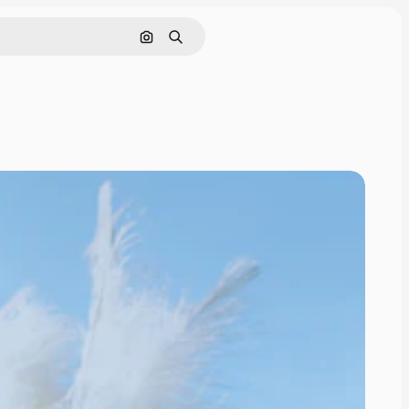
Поиск по изображению
Поиск