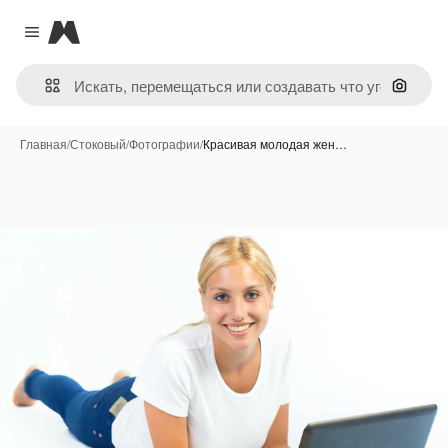
Magnific
Close menu
Поиск 
Главная
/
Стоковый
/
Фотографии
/
Красивая молодая жен…