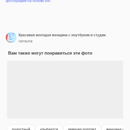
фотографий на основе ИИ
.
Красивая молодая женщина с ноутбуком в студии
nensuria
Вам также могут понравиться эти фото
радостный
улыбается
девушка портрет
женщина улы