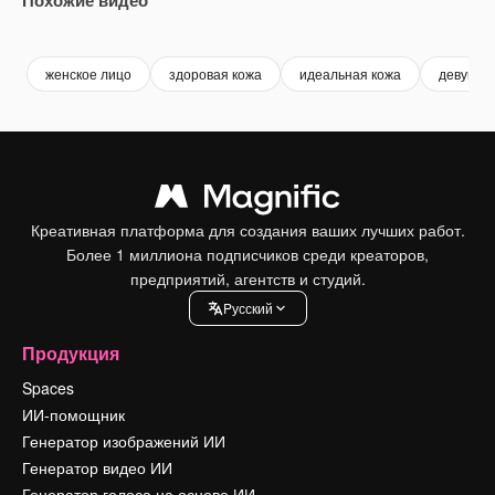
Premium
Premium
Сгенерировано с помощью ИИ
Premium
Premium
женское лицо
здоровая кожа
идеальная кожа
девушка
Креативная платформа для создания ваших лучших работ.
Более 1 миллиона подписчиков среди креаторов,
предприятий, агентств и студий.
Pусский
Продукция
Spaces
ИИ-помощник
Генератор изображений ИИ
Генератор видео ИИ
Генератор голоса на основе ИИ