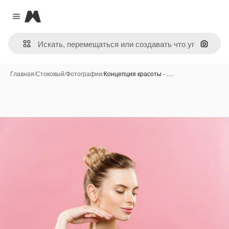
Magnific
Close menu
Поиск 
Главная
/
Стоковый
/
Фотографии
/
Концепция красоты - …