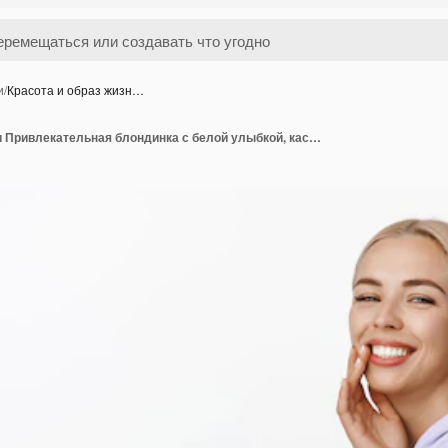
и
/
Красота и образ жизн…
Красота и образ жизни Привлекательная блондинка с белой улыбкой, касающаяся чистого лица без макияжа, стоящая в повседневной одежде на белом фоне