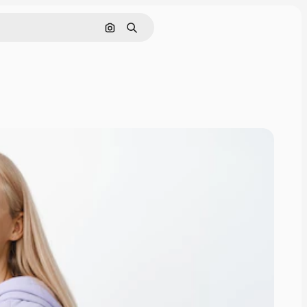
Поиск по изображению
Поиск