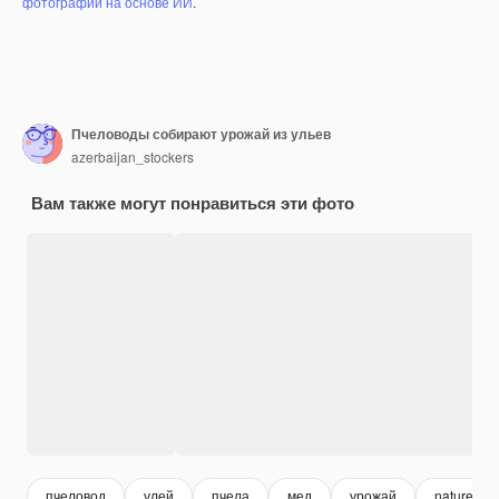
фотографий на основе ИИ
.
Пчеловоды собирают урожай из ульев
azerbaijan_stockers
Вам также могут понравиться эти фото
пчеловод
улей
пчела
мед
урожай
nature