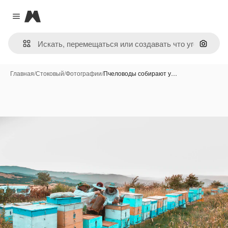
Magnific
Close menu
Поиск 
Главная
/
Стоковый
/
Фотографии
/
Пчеловоды собирают у…