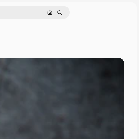
Поиск по изображению
Поиск