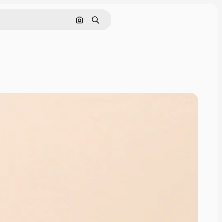
Поиск по изображению
Поиск