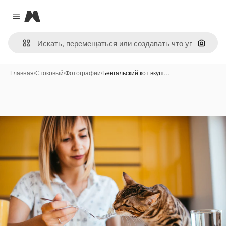
Magnific
Close menu
Поиск 
Главная
/
Стоковый
/
Фотографии
/
Бенгальский кот вкуш…