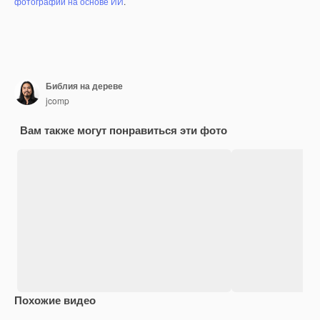
фотографий на основе ИИ
.
Библия на дереве
jcomp
Вам также могут понравиться эти фото
Похожие видео
Premium
Premium
Сгенерировано с помощью ИИ
Premium
Premium