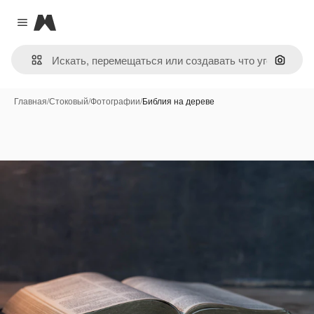
Magnific
Close menu
Поиск 
Главная
/
Стоковый
/
Фотографии
/
Библия на дереве