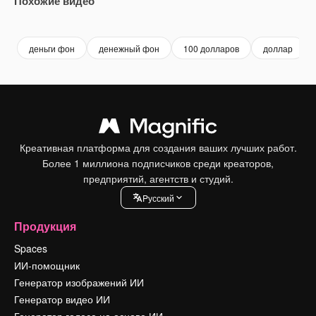
Похожие видео
Premium
Premium
Premium
Premium
деньги фон
денежный фон
100 долларов
доллар
Креативная платформа для создания ваших лучших работ.
Более 1 миллиона подписчиков среди креаторов,
предприятий, агентств и студий.
Pусский
Продукция
Spaces
ИИ-помощник
Генератор изображений ИИ
Генератор видео ИИ