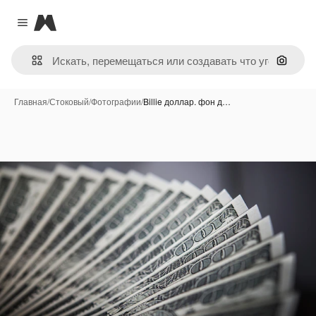
Magnific
Close menu
Поиск 
Главная
/
Стоковый
/
Фотографии
/
Billie доллар. фон д…