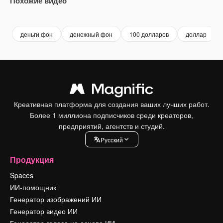
Похожие видео
Premium
Premium
Premium
Premium
деньги фон
денежный фон
100 долларов
доллар
Креативная платформа для создания ваших лучших работ.
Более 1 миллиона подписчиков среди креаторов,
предприятий, агентств и студий.
Pусский
Продукция
Spaces
ИИ-помощник
Генератор изображений ИИ
Генератор видео ИИ