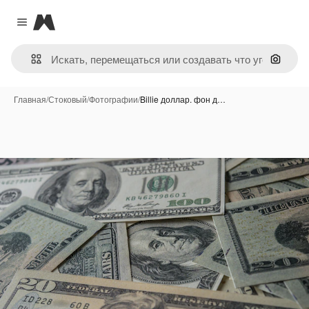
Magnific
Close menu
Поиск 
Главная
/
Стоковый
/
Фотографии
/
Billie доллар. фон д…