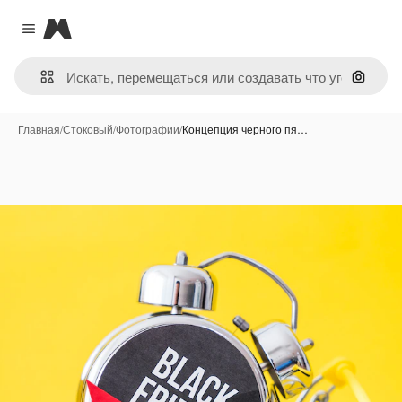
Magnific
Close menu
Поиск 
Главная
/
Стоковый
/
Фотографии
/
Концепция черного пя…