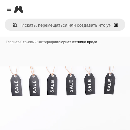
Magnific
Close menu
Поиск 
Главная
/
Стоковый
/
Фотографии
/
Черная пятница прода…