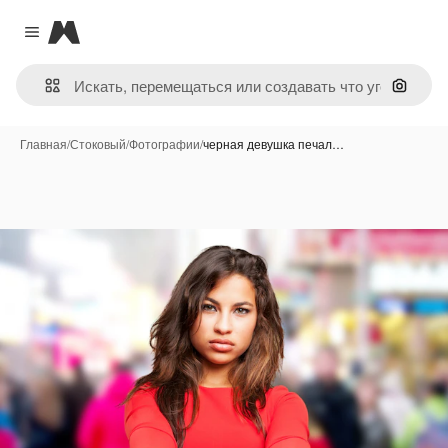
Magnific
Close menu
Поиск 
Главная
/
Стоковый
/
Фотографии
/
черная девушка печал…