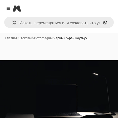
Magnific
Close menu
Поиск 
Главная
/
Стоковый
/
Фотографии
/
Черный экран ноутбук…