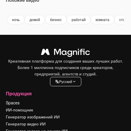
Premium
Premium
Сгенерировано с помощью ИИ
Premium
Premium
Сгенериров
ночь
домой
бизнес
работай
комната
стол
Креативная платформа для создания ваших лучших работ.
Более 1 миллиона подписчиков среди креаторов,
предприятий, агентств и студий.
Pусский
Продукция
Spaces
ИИ-помощник
Генератор изображений ИИ
Генератор видео ИИ
Генератор голоса на основе ИИ