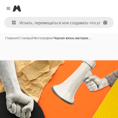
Magnific
Close menu
Поиск 
Главная
/
Стоковый
/
Фотографии
/
Черная жизнь материи…